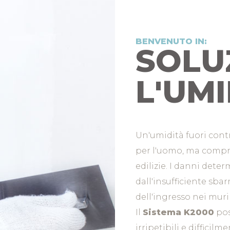
BENVENUTO IN:
SOLU
L'UMI
Un'umidità fuori cont
per l'uomo, ma compr
edilizie. I danni dete
dall'insufficiente sba
dell'ingresso nei muri
Il
Sistema K2000
pos
irripetibili e difficil