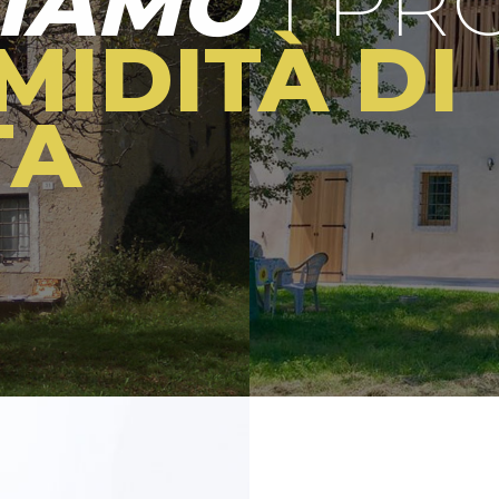
VIAMO
I PR
MIDITÀ DI
TA