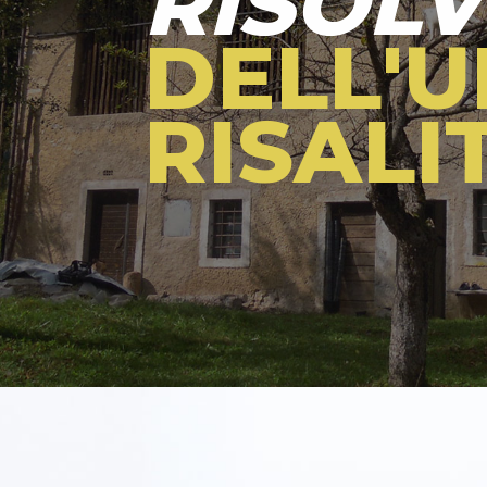
RISOL
DELL'U
RISALI