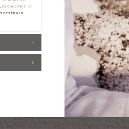
, igroscopica, di
vo restauro
.