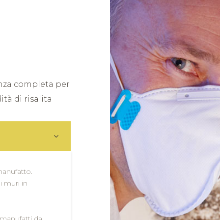
enza completa per
tà di risalita
manufatto.
i muri in
 manufatti da