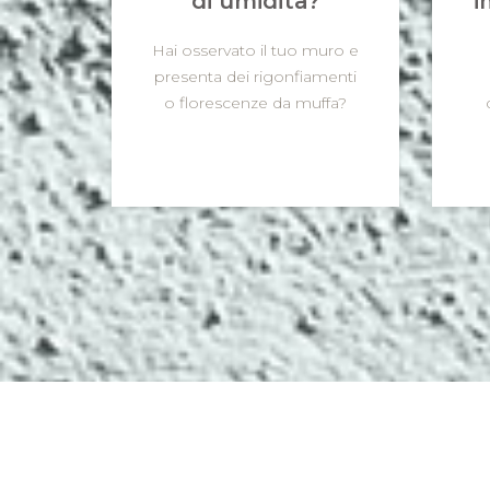
di umidità?
i
Hai osservato il tuo muro e
presenta dei rigonfiamenti
o florescenze da muffa?