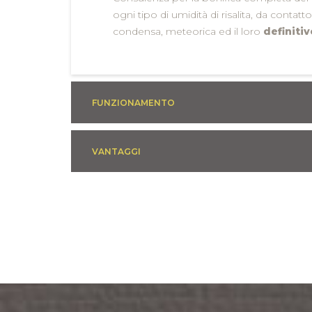
ogni tipo di umidità di risalita, da contatto
condensa, meteorica ed il loro
definiti
FUNZIONAMENTO
VANTAGGI