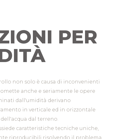
ZIONI PER
DITÀ
rollo non solo è causa di inconvenienti
omette anche e seriamente le opere
rminati dall'umidità derivano
rramento in verticale ed in orizzontale
 dell'acqua dal terreno.
siede caratteristiche tecniche uniche,
mente riproducibili risolvendo il problema