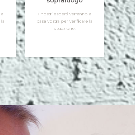
sopraluogo
 a
I nostri esperti verranno a
 la
casa vostra per verificare la
situazione!